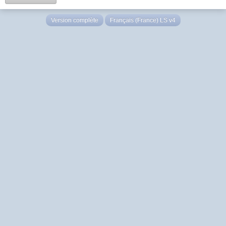
Version complète
Français (France) LS v4