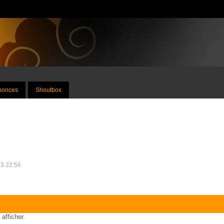
nnonces
Shoutbox
13 22:56
 afficher.