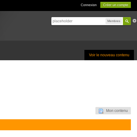
Connexion
Créer un compte
Membres
Voir le nouveau contenu
Mon contenu