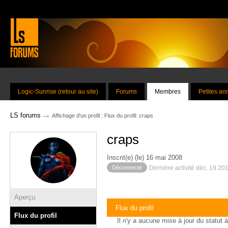
Logic-Sunrise (retour au site)
Forums
Membres
Petites a
→
LS forums
Affichage d'un profil : Flux du profil: craps
craps
Inscrit(e) (le) 16 mai 2008
Déconnecté
Dernière activité déc. 19 20
Aperçu
Flux du profil
Flux du profil
Il n'y a aucune mise à jour du statut à