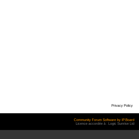
Privacy Policy
Community Forum Software by IP.Board
Licence accordée à : Logic Sunrise Ltd