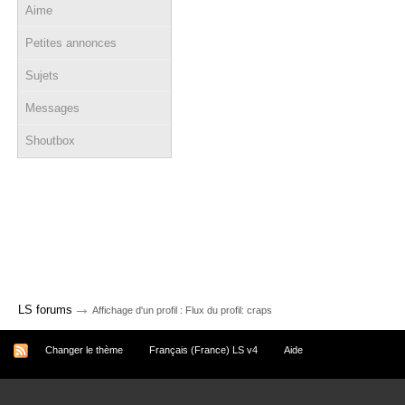
Aime
Petites annonces
Sujets
Messages
Shoutbox
→
LS forums
Affichage d'un profil : Flux du profil: craps
Changer le thème
Français (France) LS v4
Aide