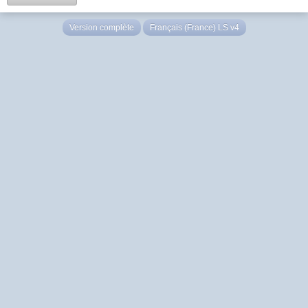
Version complète
Français (France) LS v4