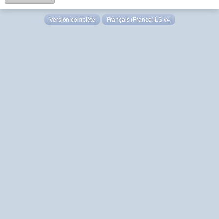
Version complète
Français (France) LS v4