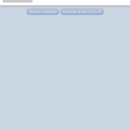
Version complète
Français (France) LS v4