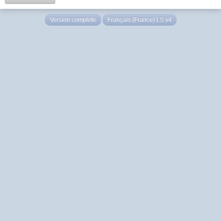
Version complète
Français (France) LS v4