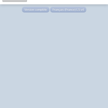
Version complète
Français (France) LS v4