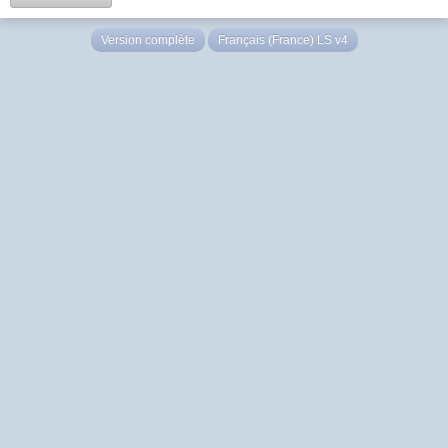
Version complète
Français (France) LS v4