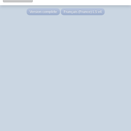
Version complète
Français (France) LS v4