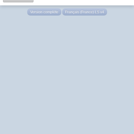
Version complète
Français (France) LS v4