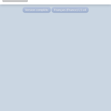
Version complète
Français (France) LS v4