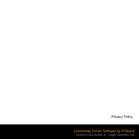
Privacy Policy
Community Forum Software by IP.Board
Licence accordée à : Logic Sunrise Ltd