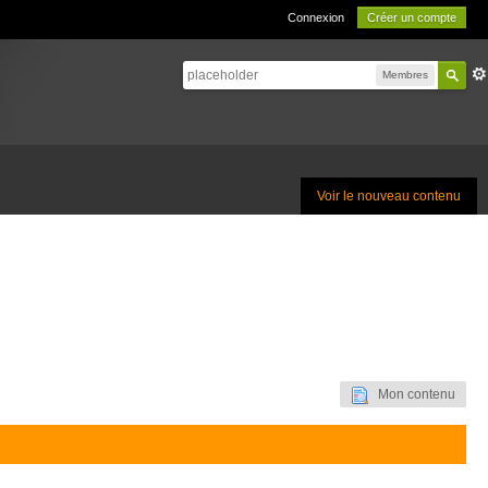
Connexion
Créer un compte
Membres
Voir le nouveau contenu
Mon contenu