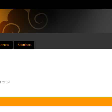
nnonces
Shoutbox
11 22:54