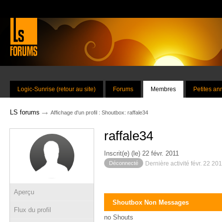
Logic-Sunrise (retour au site)
Forums
Membres
Petites a
→
LS forums
Affichage d'un profil : Shoutbox: raffale34
raffale34
Inscrit(e) (le) 22 févr. 2011
Déconnecté
Dernière activité févr. 22 20
Aperçu
Shoutbox Non Messages
Flux du profil
no Shouts