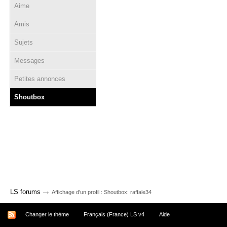
Aime
Amis
Sujets
Messages
Petites annonces
Shoutbox
→
LS forums
Affichage d'un profil : Shoutbox: raffale34
Changer le thème
Français (France) LS v4
Aide