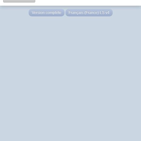
Version complète
Français (France) LS v4