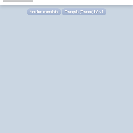
Version complète
Français (France) LS v4