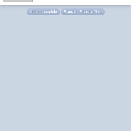
Version complète
Français (France) LS v4