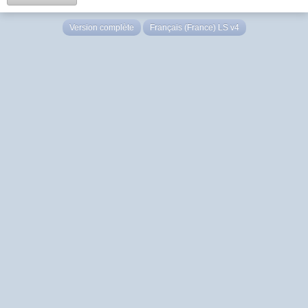
Version complète
Français (France) LS v4