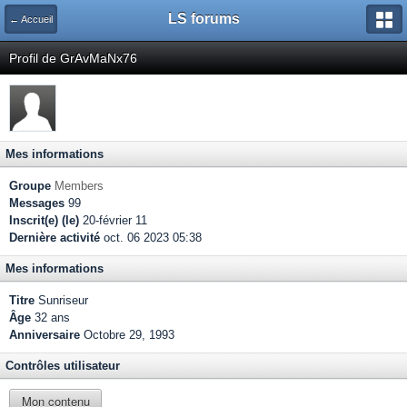
LS forums
← Accueil
Profil de GrAvMaNx76
Mes informations
Groupe
Members
Messages
99
Inscrit(e) (le)
20-février 11
Dernière activité
oct. 06 2023 05:38
Mes informations
Titre
Sunriseur
Âge
32 ans
Anniversaire
Octobre 29, 1993
Contrôles utilisateur
Mon contenu