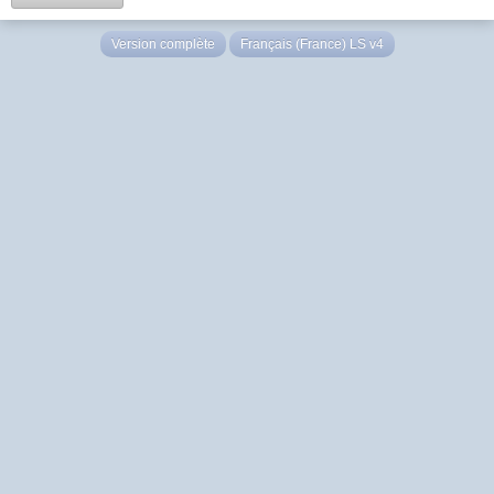
Version complète
Français (France) LS v4