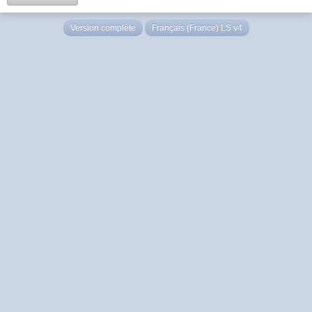
Version complète
Français (France) LS v4