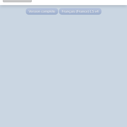
Version complète
Français (France) LS v4