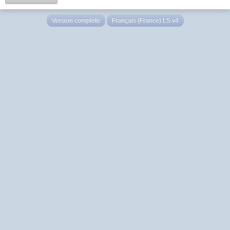
Version complète
Français (France) LS v4