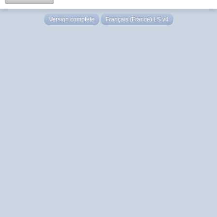
Version complète
Français (France) LS v4