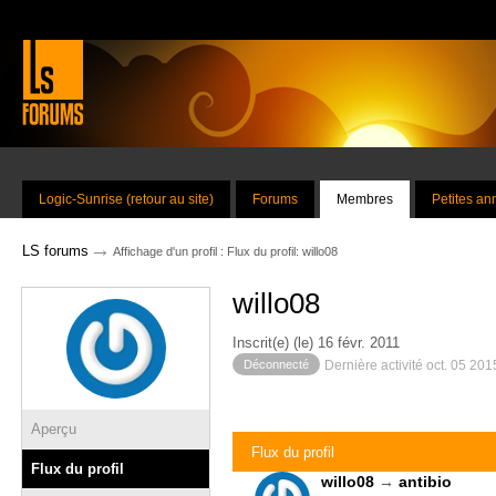
Logic-Sunrise (retour au site)
Forums
Membres
Petites a
→
LS forums
Affichage d'un profil : Flux du profil: willo08
willo08
Inscrit(e) (le) 16 févr. 2011
Déconnecté
Dernière activité oct. 05 20
Aperçu
Flux du profil
Flux du profil
willo08
→
antibio