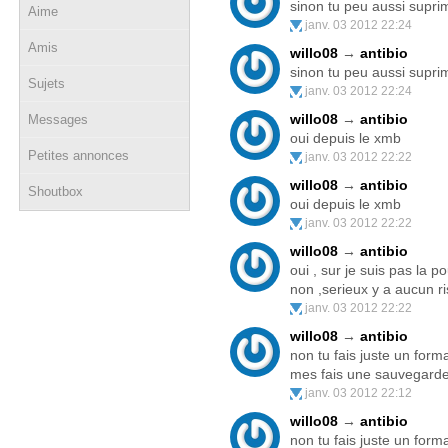
sinon tu peu aussi suprim
Aime
janv. 03 2012 22:24
Amis
willo08
→
antibio
sinon tu peu aussi suprim
Sujets
janv. 03 2012 22:24
willo08
→
antibio
Messages
oui depuis le xmb
Petites annonces
janv. 03 2012 22:22
willo08
→
antibio
Shoutbox
oui depuis le xmb
janv. 03 2012 22:22
willo08
→
antibio
oui , sur je suis pas la p
non ,serieux y a aucun r
janv. 03 2012 22:22
willo08
→
antibio
non tu fais juste un for
mes fais une sauvegarde 
janv. 03 2012 22:12
willo08
→
antibio
non tu fais juste un for