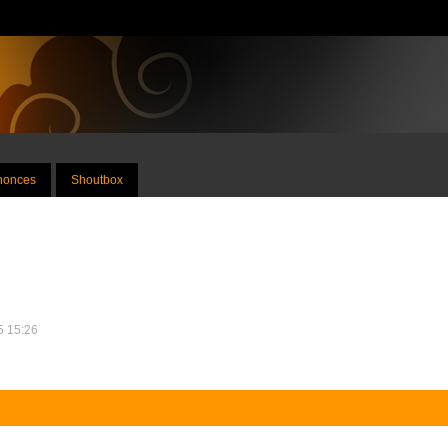
nnonces
Shoutbox
15 15:26