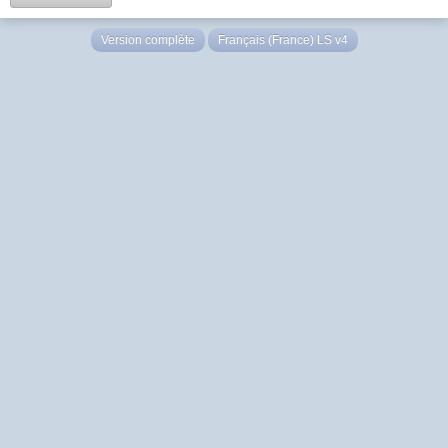
Version complète
Français (France) LS v4