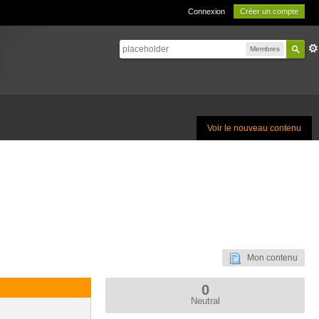
Connexion
Créer un compte
Membres
Voir le nouveau contenu
Mon contenu
0
Neutral