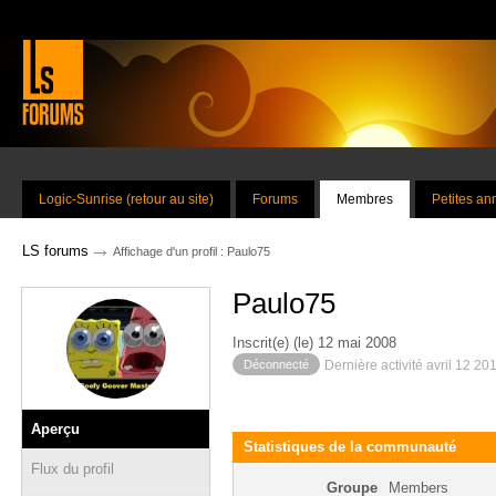
Logic-Sunrise (retour au site)
Forums
Membres
Petites a
→
LS forums
Affichage d'un profil : Paulo75
Paulo75
Inscrit(e) (le) 12 mai 2008
Déconnecté
Dernière activité avril 12 20
Aperçu
Statistiques de la communauté
Flux du profil
Groupe
Members