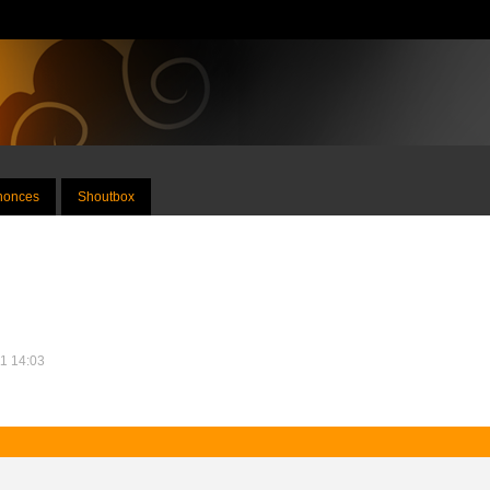
nnonces
Shoutbox
11 14:03