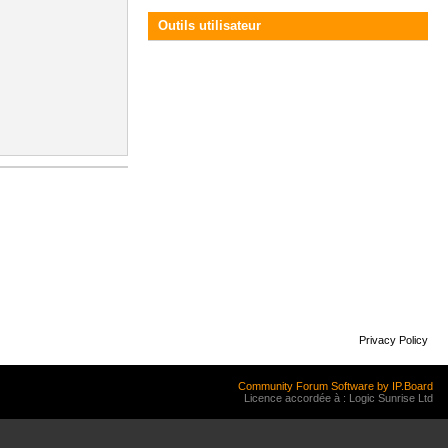
Outils utilisateur
Privacy Policy
Community Forum Software by IP.Board
Licence accordée à : Logic Sunrise Ltd