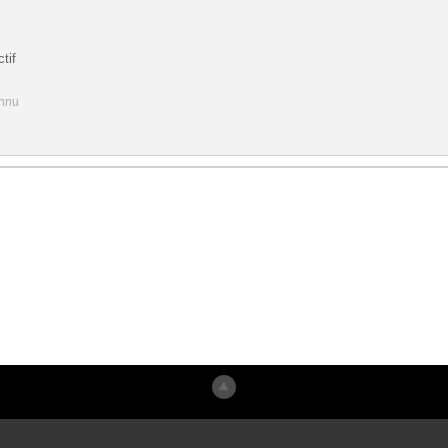
tif
onnu