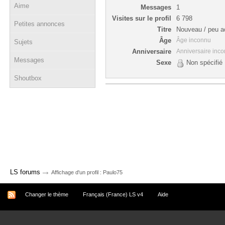
Aime
Messages
1
Visites sur le profil
6 798
Petites annonces
Titre
Nouveau / peu ac
Âge
Âge inconnu
Sujets
Anniversaire
Anniversaire inc
Messages
Sexe
Non spécifié
Shoutbox
→
LS forums
Affichage d'un profil : Paulo75
Changer le thème
Français (France) LS v4
Aide