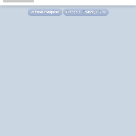
Version complète
Français (France) LS v4