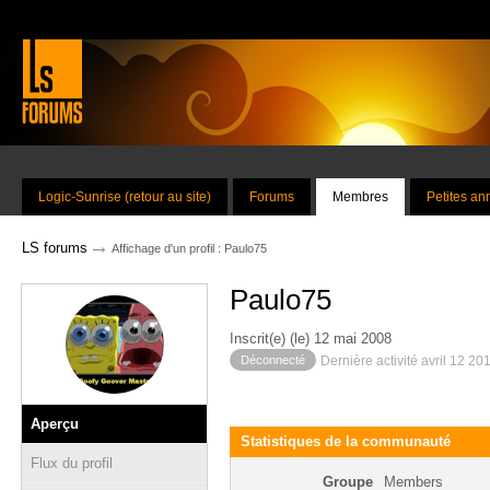
Logic-Sunrise (retour au site)
Forums
Membres
Petites a
→
LS forums
Affichage d'un profil : Paulo75
Paulo75
Inscrit(e) (le) 12 mai 2008
Déconnecté
Dernière activité avril 12 20
Aperçu
Statistiques de la communauté
Flux du profil
Groupe
Members