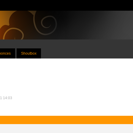
nnonces
Shoutbox
11 14:03