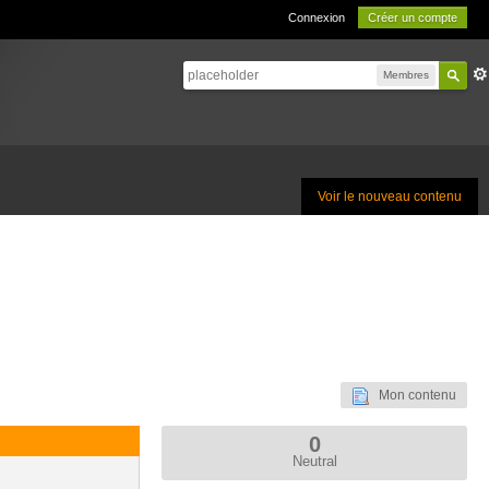
Connexion
Créer un compte
Membres
Voir le nouveau contenu
Mon contenu
0
Neutral