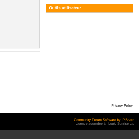
Outils utilisateur
Privacy Policy
Community Forum Software by IP.Board
Licence accordée à : Logic Sunrise Ltd