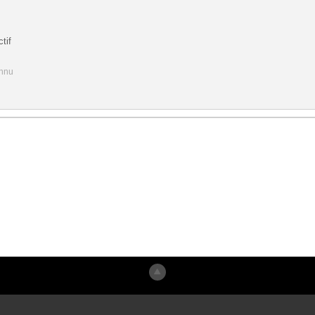
tif
onnu