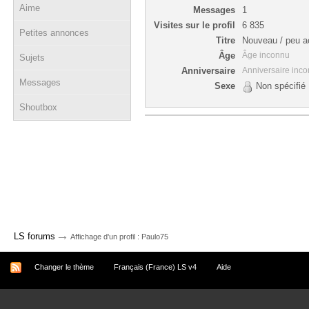
Aime
Messages
1
Visites sur le profil
6 835
Petites annonces
Titre
Nouveau / peu ac
Âge
Âge inconnu
Sujets
Anniversaire
Anniversaire inc
Messages
Sexe
Non spécifié
Shoutbox
→
LS forums
Affichage d'un profil : Paulo75
Changer le thème
Français (France) LS v4
Aide