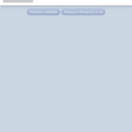
Version complète
Français (France) LS v4