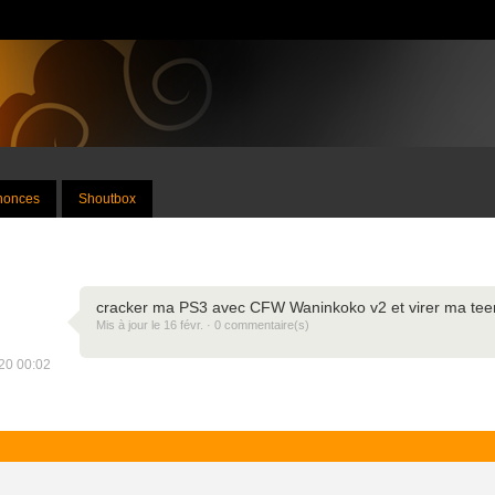
nnonces
Shoutbox
cracker ma PS3 avec CFW Waninkoko v2 et virer ma teen
Mis à jour le 16 févr. · 0 commentaire(s)
020 00:02