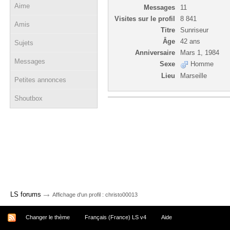
Aime
Messages
11
Visites sur le profil
8 841
Amis
Titre
Sunriseur
Âge
42 ans
Sujets
Anniversaire
Mars 1, 1984
Messages
Sexe
Homme
Lieu
Marseille
Petites annonces
Shoutbox
→
LS forums
Affichage d'un profil : christo00013
Changer le thème
Français (France) LS v4
Aide