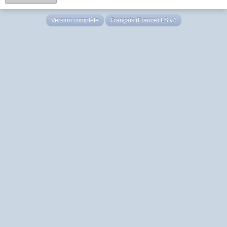
Version complète
Français (France) LS v4