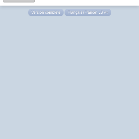
Version complète
Français (France) LS v4