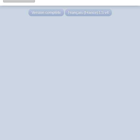
Version complète
Français (France) LS v4