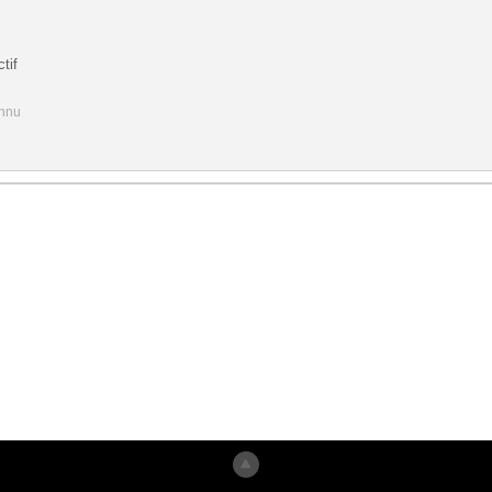
tif
onnu