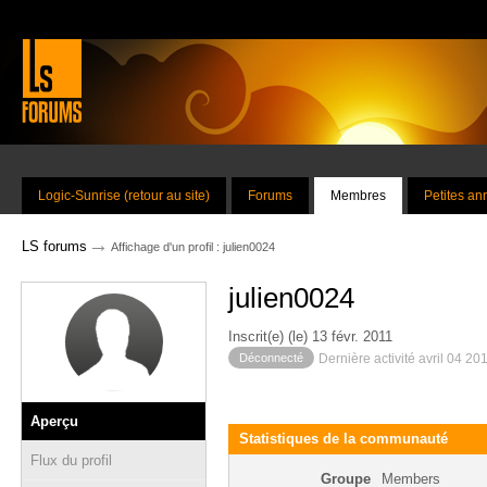
Logic-Sunrise (retour au site)
Forums
Membres
Petites a
→
LS forums
Affichage d'un profil : julien0024
julien0024
Inscrit(e) (le) 13 févr. 2011
Déconnecté
Dernière activité avril 04 20
Aperçu
Statistiques de la communauté
Flux du profil
Groupe
Members