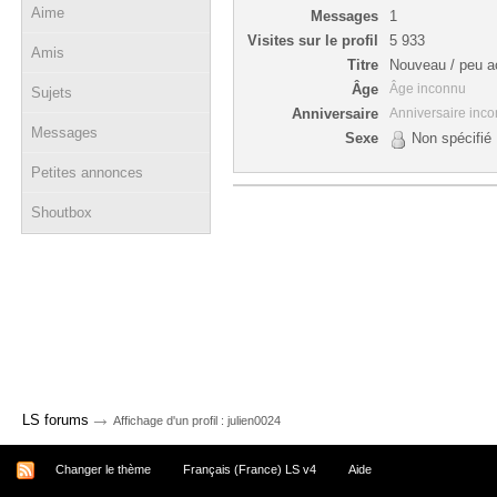
Aime
Messages
1
Visites sur le profil
5 933
Amis
Titre
Nouveau / peu ac
Âge
Âge inconnu
Sujets
Anniversaire
Anniversaire inc
Messages
Sexe
Non spécifié
Petites annonces
Shoutbox
→
LS forums
Affichage d'un profil : julien0024
Changer le thème
Français (France) LS v4
Aide