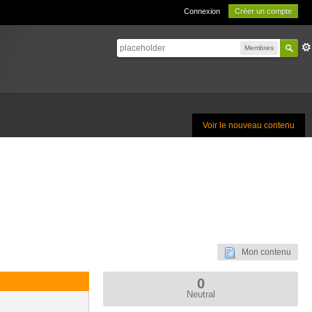
Connexion
Créer un compte
Membres
Voir le nouveau contenu
Mon contenu
0
Neutral