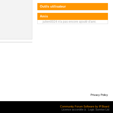
Outils utilisateur
Amis
julien0024 n'a pas encore ajouté d'ami.
Privacy Policy
Community Forum Software by IP.Board
Licence accordée à : Logic Sunrise Ltd