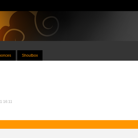
nnonces
Shoutbox
11 16:11