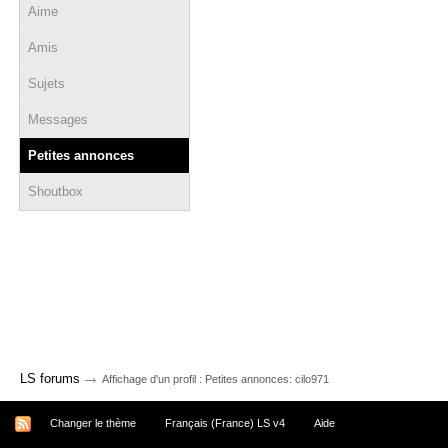
Aime
Amis
Sujets
Messages
Petites annonces
Shoutbox
→
LS forums
Affichage d'un profil : Petites annonces: cilo971
Changer le thème
Français (France) LS v4
Aide