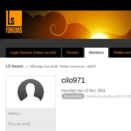
Logic-Sunrise (retour au site)
Forums
Membres
Petites a
→
LS forums
Affichage d'un profil : Petites annonces: cilo971
cilo971
Inscrit(e) (le) 13 févr. 2011
Déconnecté
Dernière activité août 24 20
Aperçu
Flux du profil