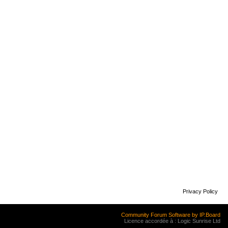
Privacy Policy
Community Forum Software by IP.Board
Licence accordée à : Logic Sunrise Ltd