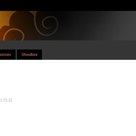
nnonces
Shoutbox
11 21:11