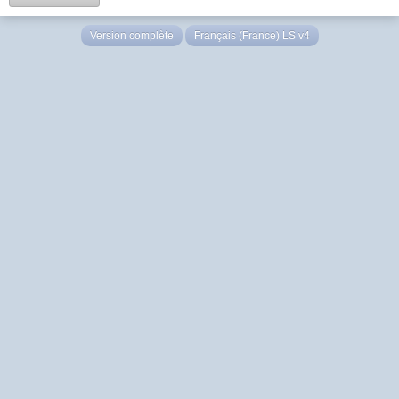
Version complète
Français (France) LS v4