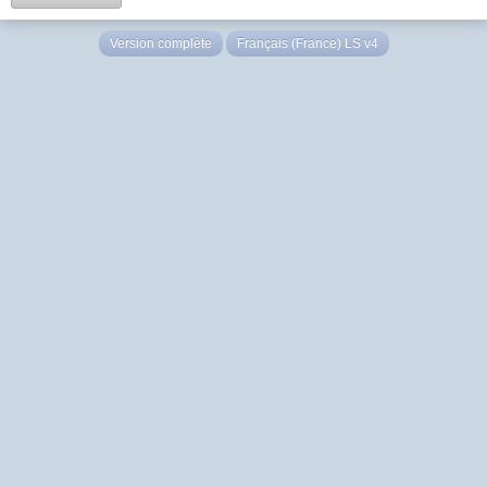
Version complète
Français (France) LS v4