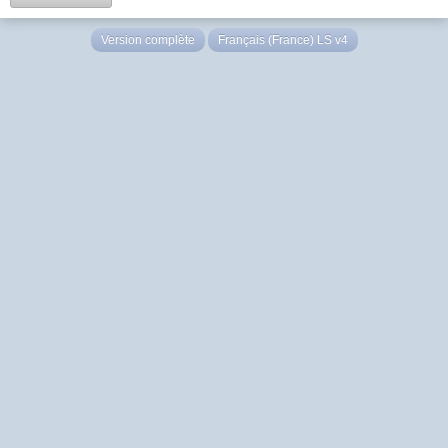
Version complète
Français (France) LS v4