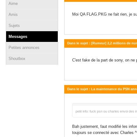
Aime
11 juillet 2011 - 13:29
Moi QA FLAG.PKG ne fait rien, je su
Amis
Sujets
Messages
Dans le sujet : [Rumeur] 2,2 millions de num
Petites annonces
29 avril 2011 - 16:18
Shoutbox
C'est fake de la part de sony, on ne 
Dans le sujet : La maintenance du PSN annon
09 mars 2011 - 20:31
petit info: fuck psn ou charles envoi des
Bah justement, faut modifié les info
toujours se connecté avec Charles ^