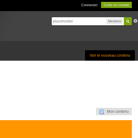
Connexion
Créer un compte
Membres
Voir le nouveau contenu
Mon contenu