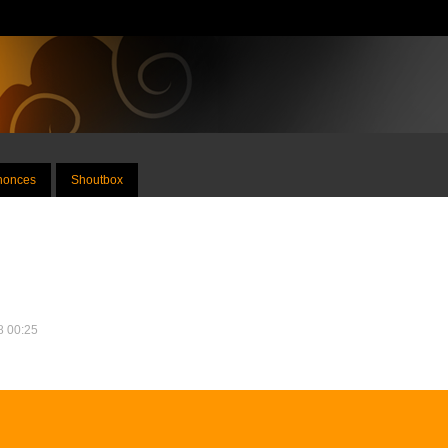
nnonces
Shoutbox
18 00:25