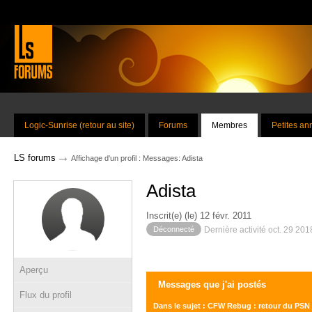
Logic-Sunrise (retour au site)
Forums
Membres
Petites a
→
LS forums
Affichage d'un profil : Messages: Adista
Adista
Inscrit(e) (le) 12 févr. 2011
Déconnecté
Dernière activité oct. 29 20
Aperçu
Messages que j'ai postés
Flux du profil
Dans le sujet : CFW Rebug : retour du PSN