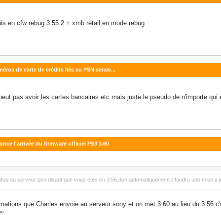
is en cfw rebug 3.55.2 + xmb retail en mode rebug
éros de carte de crédits liés au PSN seraie...
peut pas avoir les cartes bancaires etc mais juste le pseudo de n'importe qui 
ce l'arrivée du firmware officiel PS3 3.60
 infos au serveur psn disant que vous etes en 3.56.don automatiquement il faudra une mise a j
rmations que Charles envoie au serveur sony et on met 3.60 au lieu du 3.56 c'
^'