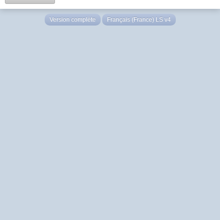
Version complète
Français (France) LS v4