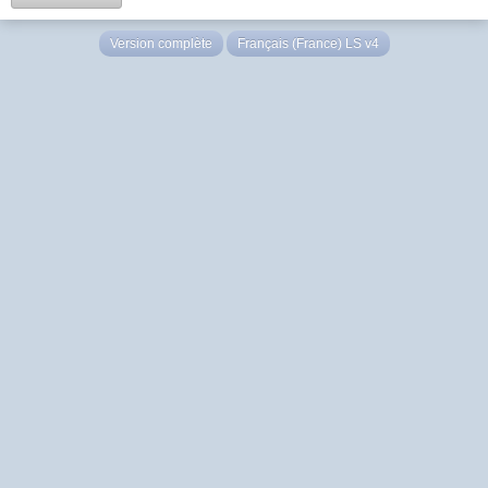
Version complète
Français (France) LS v4