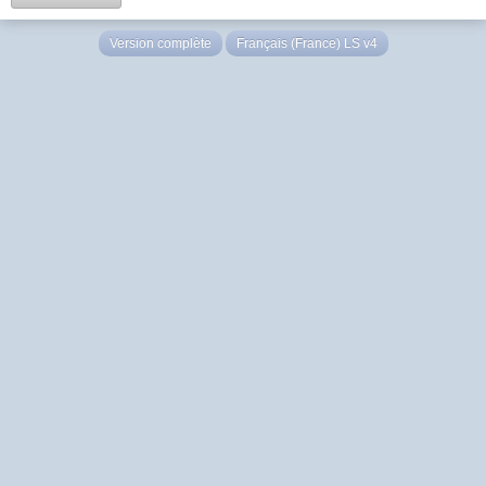
Version complète
Français (France) LS v4