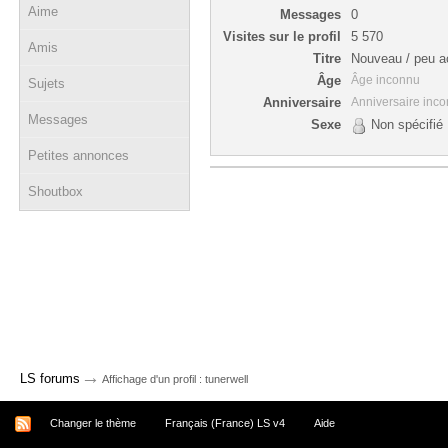
Aime
Messages
0
Visites sur le profil
5 570
Amis
Titre
Nouveau / peu ac
Âge
Âge inconnu
Sujets
Anniversaire
Anniversaire inc
Messages
Sexe
Non spécifié
Petites annonces
Shoutbox
→
LS forums
Affichage d'un profil : tunerwell
Changer le thème
Français (France) LS v4
Aide