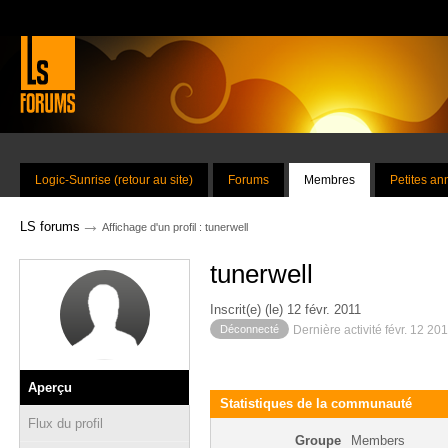
Logic-Sunrise (retour au site)
Forums
Membres
Petites a
→
LS forums
Affichage d'un profil : tunerwell
tunerwell
Inscrit(e) (le) 12 févr. 2011
Déconnecté
Dernière activité févr. 12 20
Aperçu
Statistiques de la communauté
Flux du profil
Groupe
Members