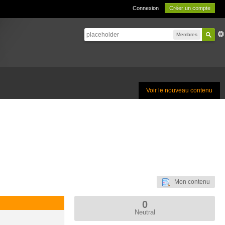
Connexion
Créer un compte
Membres
Voir le nouveau contenu
Mon contenu
0
Neutral