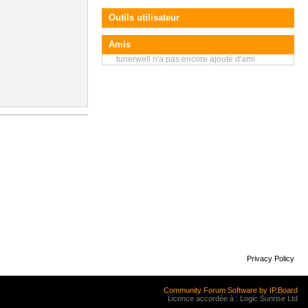
Outils utilisateur
Amis
tunerwell n'a pas encore ajouté d'ami.
Privacy Policy
Community Forum Software by IP.Board
Licence accordée à : Logic Sunrise Ltd