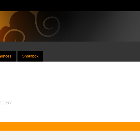
nnonces
Shoutbox
11 12:08