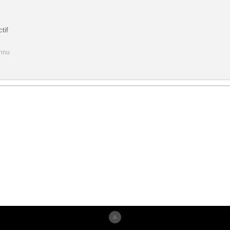
tif
onnu