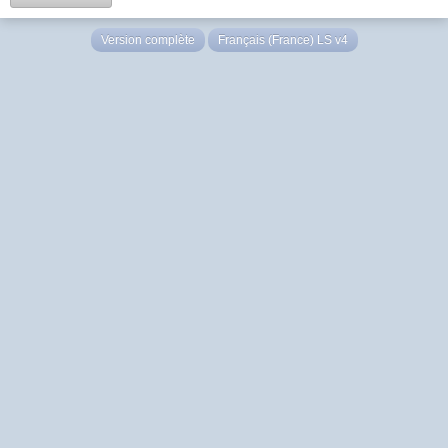
Version complète
Français (France) LS v4