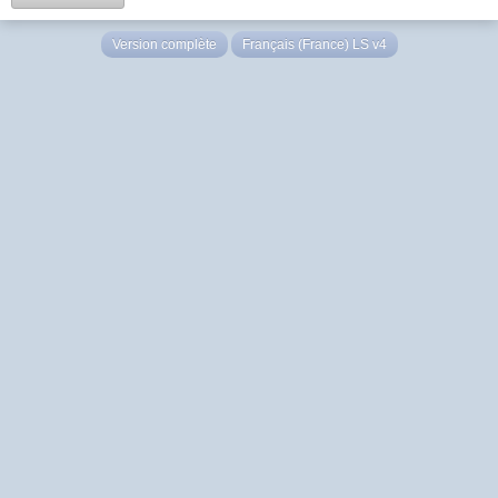
Version complète
Français (France) LS v4