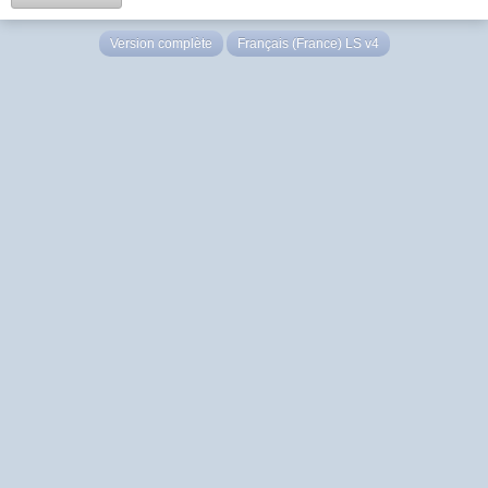
Version complète
Français (France) LS v4