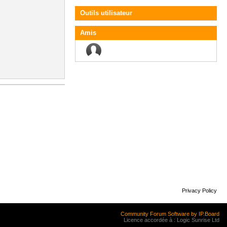
Outils utilisateur
Amis
Privacy Policy
Community Forum Software by IP.Board
Licence accordée à : Logic Sunrise Ltd