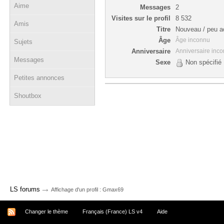
Aime
Messages
2
Visites sur le profil
8 532
Amis
Titre
Nouveau / peu ac
Âge
Âge inconnu
Sujets
Anniversaire
Anniversaire inc
Messages
Sexe
Non spécifié
Petites annonces
Shoutbox
→
LS forums
Affichage d'un profil : Gmax69
Changer le thème
Français (France) LS v4
Aide