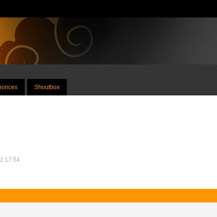
nnonces
Shoutbox
12 17:54