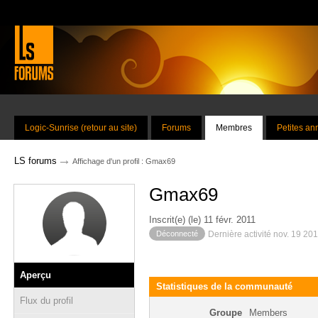
Logic-Sunrise (retour au site)
Forums
Membres
Petites a
→
LS forums
Affichage d'un profil : Gmax69
Gmax69
Inscrit(e) (le) 11 févr. 2011
Déconnecté
Dernière activité nov. 19 20
Aperçu
Statistiques de la communauté
Flux du profil
Groupe
Members