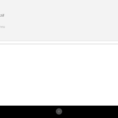
tif
onnu