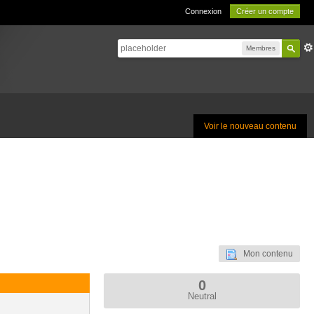
Connexion
Créer un compte
Membres
Voir le nouveau contenu
Mon contenu
0
Neutral