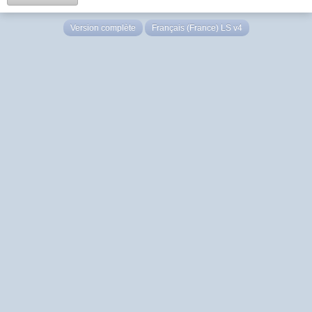
Version complète
Français (France) LS v4