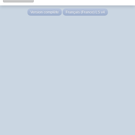
Version complète
Français (France) LS v4