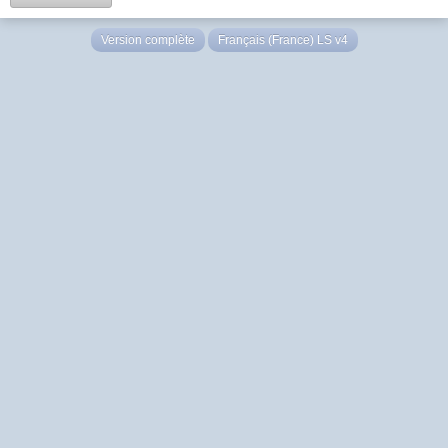
Version complète
Français (France) LS v4