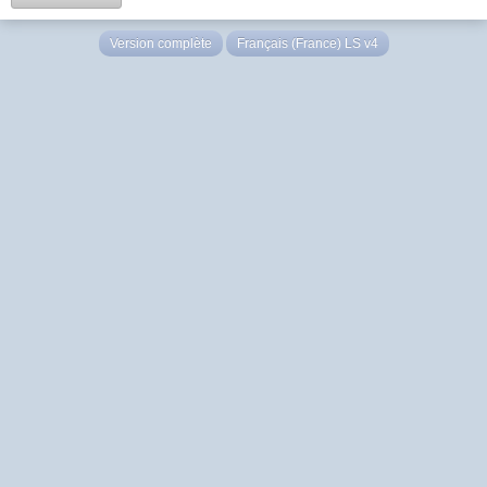
Version complète
Français (France) LS v4