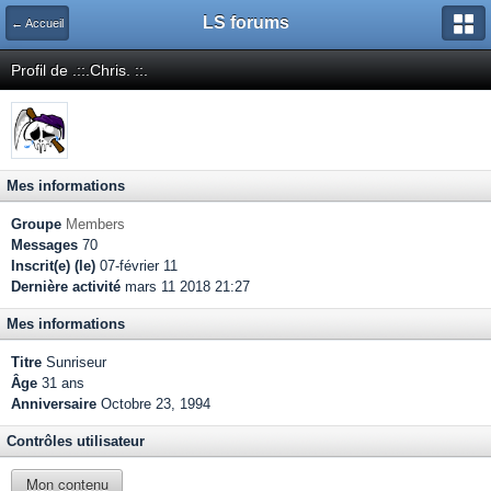
LS forums
← Accueil
Profil de .::.Chris. ::.
Mes informations
Groupe
Members
Messages
70
Inscrit(e) (le)
07-février 11
Dernière activité
mars 11 2018 21:27
Mes informations
Titre
Sunriseur
Âge
31 ans
Anniversaire
Octobre 23, 1994
Contrôles utilisateur
Mon contenu